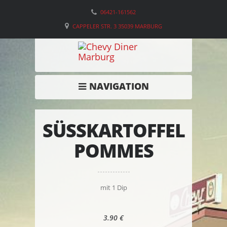
06421-161562
CAPPELER STR. 3 35039 MARBURG
NAVIGATION
SÜSSKARTOFFEL P
OMMES
mit 1 Dip
3.90 €