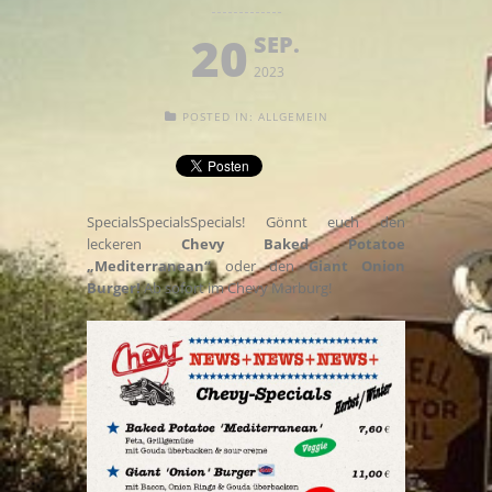
20
SEP.
2023
POSTED IN:
ALLGEMEIN
SpecialsSpecialsSpecials! Gönnt euch den
leckeren
Chevy Baked Potatoe
„Mediterranean“
oder den
Giant Onion
Burger!
Ab sofort im Chevy Marburg!