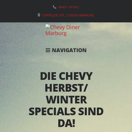
06421-161562
CAPPELER STR. 3 35039 MARBURG
NAVIGATION
DIE CHEVY
HERBST/
WINTER
SPECIALS SIND
DA!