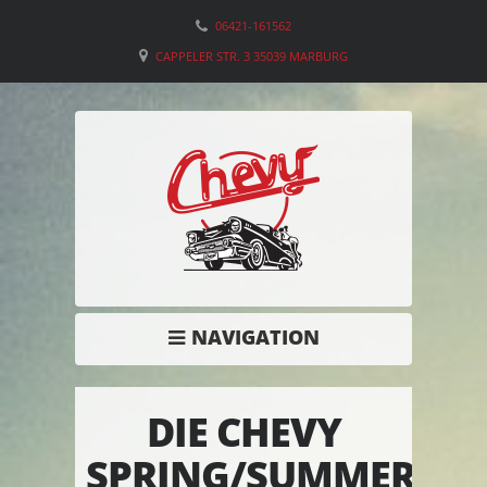
06421-161562
CAPPELER STR. 3 35039 MARBURG
NAVIGATION
DIE CHEVY
SPRING/SUMMER