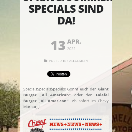
SPECIALS SIND
DA!
13
APR.
2022
POSTED IN:
ALLGEMEIN
SpecialsSpecialsSpecials! Gönnt euch den
Giant
Burger „All American“
oder den
Falafel
Burger „All American“!
Ab sofort im Chevy
Marburg!