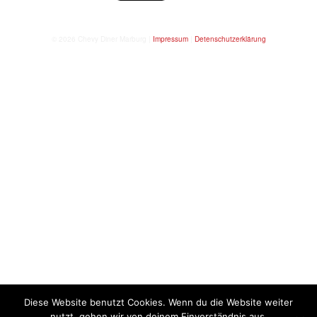
© 2026 Chevy Diner Marburg |
Impressum
|
Detenschutzerklärung
Diese Website benutzt Cookies. Wenn du die Website weiter
nutzt, gehen wir von deinem Einverständnis aus.