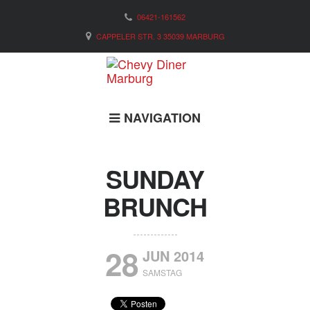
06421-161562
CAPPELER STR. 3 35039 MARBURG
NAVIGATION
SUNDAY
BRUNCH
28
JUN 2014
SAMSTAG